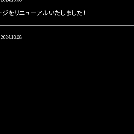
ジをリニューアルいたしました！
2024.10.08
軒苑】臨時休業のお知らせ
会社概要
海鮮弁当
焼肉 八軒苑